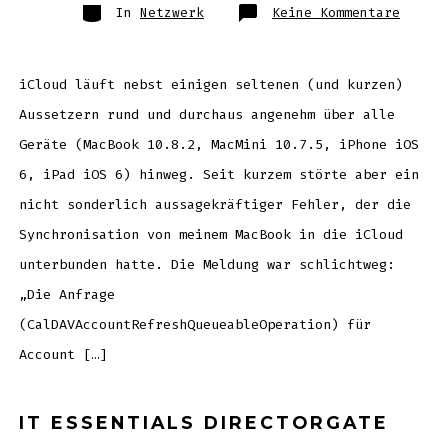
Kategorien
zu
In
Netzwerk
Keine Kommentare
iCal
Fehler
beseit
CalDAV
Queuea
CoreDA
iCloud läuft nebst einigen seltenen (und kurzen)
Code=3
Aussetzern rund und durchaus angenehm über alle
Geräte (MacBook 10.8.2, MacMini 10.7.5, iPhone iOS
6, iPad iOS 6) hinweg. Seit kurzem störte aber ein
nicht sonderlich aussagekräftiger Fehler, der die
Synchronisation von meinem MacBook in die iCloud
unterbunden hatte. Die Meldung war schlichtweg:
„Die Anfrage
(CalDAVAccountRefreshQueueableOperation) für
Account […]
IT ESSENTIALS DIRECTORGATE