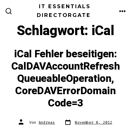
Zum
IT ESSENTIALS
Inhalt
DIRECTORGATE
ME
SUCHE
EIN-/AUSBLENDEN
springen
Schlagwort:
iCal
iCal Fehler beseitigen:
CalDAVAccountRefresh
QueueableOperation,
CoreDAVErrorDomain
Code=3
Datum
Autor
Von
Andreas
November 8, 2012
des
des
Beitrags
Beitrags