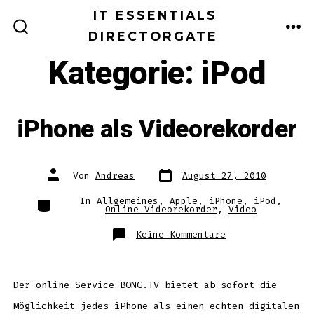
Zum
IT ESSENTIALS
Inhalt
DIRECTORGATE
ME
SUCHE
EIN-/AUSBLENDEN
springen
Kategorie:
iPod
iPhone als Videorekorder
Datum
Autor
Von
Andreas
August 27, 2010
des
des
Beitrags
Beitrags
Kategorien
In
Allgemeines
,
Apple
,
iPhone
,
iPod
,
Online Videorekorder
,
Video
zu
Keine Kommentare
iPhone
als
Videorekorder
Der online Service BONG.TV bietet ab sofort die
Möglichkeit jedes iPhone als einen echten digitalen