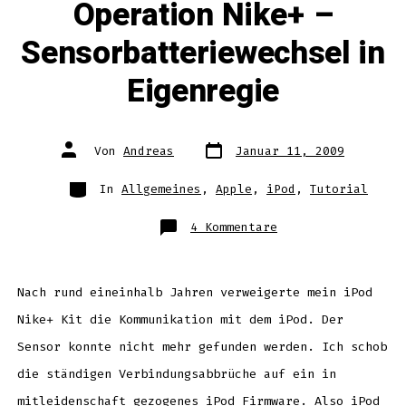
Operation Nike+ –
Sensorbatteriewechsel in
Eigenregie
Datum
Autor
Von
Andreas
Januar 11, 2009
des
des
Beitrags
Beitrags
Kategorien
In
Allgemeines
,
Apple
,
iPod
,
Tutorial
zu
4 Kommentare
Operation
Nike+
–
Sensorbatteriewec
in
Eigenregie
Nach rund eineinhalb Jahren verweigerte mein iPod
Nike+ Kit die Kommunikation mit dem iPod. Der
Sensor konnte nicht mehr gefunden werden. Ich schob
die ständigen Verbindungsabbrüche auf ein in
mitleidenschaft gezogenes iPod Firmware. Also iPod