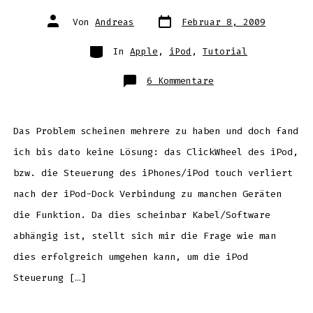
Datum
Autor
Von
Andreas
Februar 8, 2009
des
des
Beitrags
Beitrags
Kategorien
In
Apple
,
iPod
,
Tutorial
zu
6 Kommentare
iPod,
iPhone
und
iPod
touch
in
Das Problem scheinen mehrere zu haben und doch fand
Verbindung
mit
ich bis dato keine Lösung: das ClickWheel des iPod,
dem
Audi
iPod
bzw. die Steuerung des iPhones/iPod touch verliert
Interface
nach der iPod-Dock Verbindung zu manchen Geräten
die Funktion. Da dies scheinbar Kabel/Software
abhängig ist, stellt sich mir die Frage wie man
dies erfolgreich umgehen kann, um die iPod
Steuerung […]