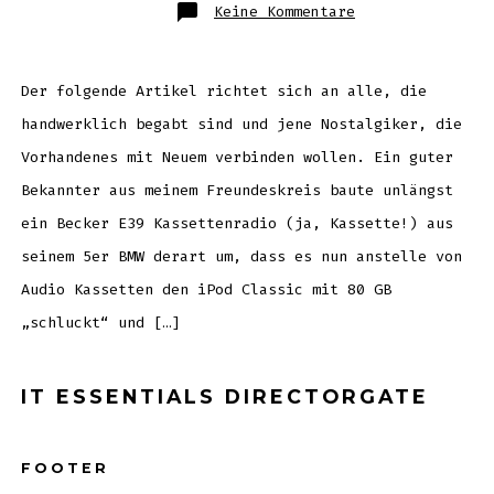
zu
Keine Kommentare
iPod
Radio
Marke
Eigenbau:
5er
BMW
Der folgende Artikel richtet sich an alle, die
mit
sprichwörtliche
handwerklich begabt sind und jene Nostalgiker, die
iPod
Kassettendeck
Vorhandenes mit Neuem verbinden wollen. Ein guter
Bekannter aus meinem Freundeskreis baute unlängst
ein Becker E39 Kassettenradio (ja, Kassette!) aus
seinem 5er BMW derart um, dass es nun anstelle von
Audio Kassetten den iPod Classic mit 80 GB
„schluckt“ und […]
IT ESSENTIALS DIRECTORGATE
FOOTER