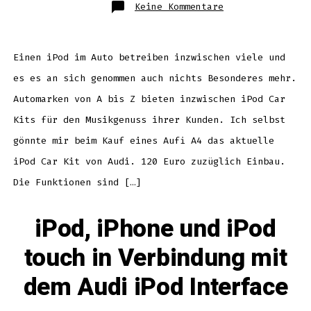
zu
Keine Kommentare
iPod
im
Audi:
endlich
volle
Clickwheel
Einen iPod im Auto betreiben inzwischen viele und
Kontrolle
es es an sich genommen auch nichts Besonderes mehr.
Automarken von A bis Z bieten inzwischen iPod Car
Kits für den Musikgenuss ihrer Kunden. Ich selbst
gönnte mir beim Kauf eines Aufi A4 das aktuelle
iPod Car Kit von Audi. 120 Euro zuzüglich Einbau.
Die Funktionen sind […]
iPod, iPhone und iPod
touch in Verbindung mit
dem Audi iPod Interface