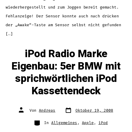
wiederhergestellt und zum Joggen bereit gemacht.
Fehlanzeige! Der Sensor konnte auch nach drücken
der „Awake“-Taste am Sensor selbst nicht gefunden
[…]
iPod Radio Marke
Eigenbau: 5er BMW mit
sprichwörtlichen iPod
Kassettendeck
Datum
Autor
Von
Andreas
Oktober 19, 2008
des
des
Beitrags
Beitrags
Kategorien
In
Allgemeines
,
Apple
,
iPod