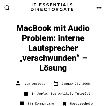
Zum
IT ESSENTIALS
DIRECTORGATE
Inhalt
ME
SUCHE
EIN-/AUSBLENDEN
springen
MacBook mit Audio
Problem: interne
Lautsprecher
„verschwunden“ –
Lösung
Datum
Autor
Von
Andreas
Januar 20, 2008
des
des
Beitrags
Beitrags
Kategorien
In
Apple
,
Top Artikel
,
Tutorial
zu
344 Kommentare
Hervorgehoben