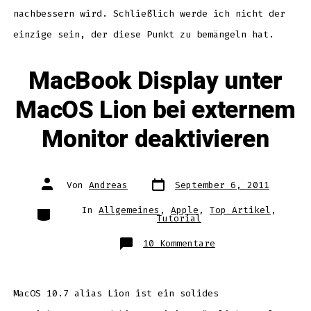
nachbessern wird. Schließlich werde ich nicht der
einzige sein, der diese Punkt zu bemängeln hat.
MacBook Display unter
MacOS Lion bei externem
Monitor deaktivieren
Datum
Autor
Von
Andreas
September 6, 2011
des
des
Beitrags
Beitrags
Kategorien
In
Allgemeines
,
Apple
,
Top Artikel
,
Tutorial
zu
10 Kommentare
MacBook
Display
unter
MacOS
Lion
bei
MacOS 10.7 alias Lion ist ein solides
externem
Monitor