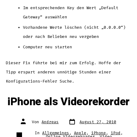
Im entsprechenden Key den Wert „Default
Gateway“ auswählen
Vorhandene Werte löschen (nicht „0.0.0.0“)
oder nach Belieben neu vergeben
Computer neu starten
Dieser Fix führte bei mir zum Erfolg. Hoffe der
Tipp erspart anderen unnötige Stunden einer
Konfigurations-Fehler Suche.
iPhone als Videorekorder
Datum
Autor
Von
Andreas
August 27, 2010
des
des
Beitrags
Beitrags
Kategorien
In
Allgemeines
,
Apple
,
iPhone
,
iPod
,
Online Videorekorder
,
Video