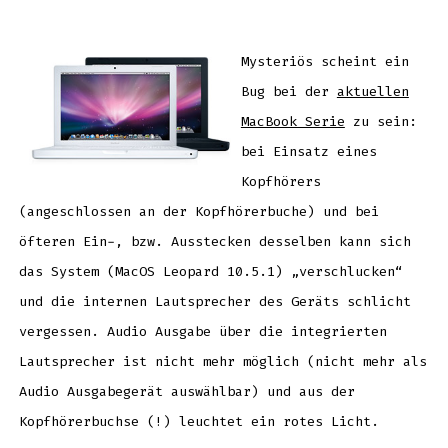
MacBook
mit
Audio
Problem:
interne
Lautsprecher
Mysteriös scheint ein
„verschwunden“
–
Bug bei der
aktuellen
Lösung
MacBook Serie
zu sein:
bei Einsatz eines
Kopfhörers
(angeschlossen an der Kopfhörerbuche) und bei
öfteren Ein-, bzw. Ausstecken desselben kann sich
das System (MacOS Leopard 10.5.1) „verschlucken“
und die internen Lautsprecher des Geräts schlicht
vergessen. Audio Ausgabe über die integrierten
Lautsprecher ist nicht mehr möglich (nicht mehr als
Audio Ausgabegerät auswählbar) und aus der
Kopfhörerbuchse (!) leuchtet ein rotes Licht.