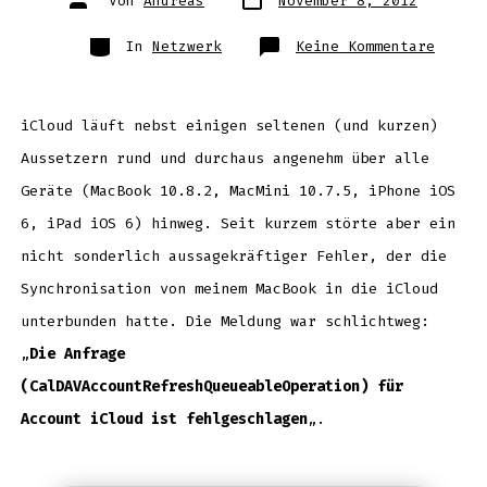
Von
Andreas
November 8, 2012
des
des
Beitrags
Beitrags
Kategorien
zu
In
Netzwerk
Keine Kommentare
iCal
Fehler
beseit
CalDAV
Queuea
CoreDA
iCloud läuft nebst einigen seltenen (und kurzen)
Code=3
Aussetzern rund und durchaus angenehm über alle
Geräte (MacBook 10.8.2, MacMini 10.7.5, iPhone iOS
6, iPad iOS 6) hinweg. Seit kurzem störte aber ein
nicht sonderlich aussagekräftiger Fehler, der die
Synchronisation von meinem MacBook in die iCloud
unterbunden hatte. Die Meldung war schlichtweg:
„
Die Anfrage
(CalDAVAccountRefreshQueueableOperation) für
Account iCloud ist fehlgeschlagen
„.