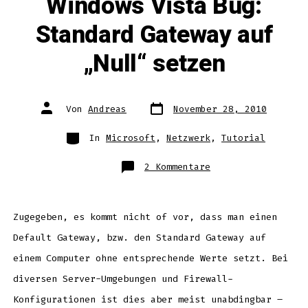
Windows Vista Bug:
Standard Gateway auf
„Null“ setzen
Datum
Autor
Von
Andreas
November 28, 2010
des
des
Beitrags
Beitrags
Kategorien
In
Microsoft
,
Netzwerk
,
Tutorial
zu
2 Kommentare
Windows
Vista
Bug:
Standard
Gateway
auf
Zugegeben, es kommt nicht of vor, dass man einen
„Null“
setzen
Default Gateway, bzw. den Standard Gateway auf
einem Computer ohne entsprechende Werte setzt. Bei
diversen Server-Umgebungen und Firewall-
Konfigurationen ist dies aber meist unabdingbar –