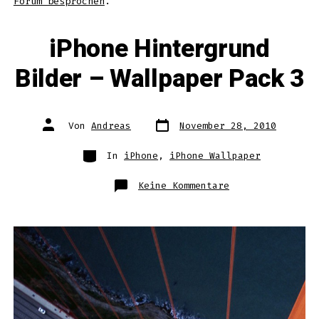
Forum besprochen
.
iPhone Hintergrund
Bilder – Wallpaper Pack 3
Datum
Autor
Von
Andreas
November 28, 2010
des
des
Beitrags
Beitrags
Kategorien
In
iPhone
,
iPhone Wallpaper
zu
Keine Kommentare
iPhone
Hintergrund
Bilder
–
Wallpaper
Pack
3