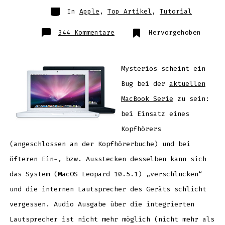
Kategorien
In
Apple
,
Top Artikel
,
Tutorial
zu
344 Kommentare
Hervorgehoben
MacBook
mit
Audio
Problem:
interne
Lautsprecher
Mysteriös scheint ein
„verschwunden“
–
Bug bei der
aktuellen
Lösung
MacBook Serie
zu sein:
bei Einsatz eines
Kopfhörers
(angeschlossen an der Kopfhörerbuche) und bei
öfteren Ein-, bzw. Ausstecken desselben kann sich
das System (MacOS Leopard 10.5.1) „verschlucken“
und die internen Lautsprecher des Geräts schlicht
vergessen. Audio Ausgabe über die integrierten
Lautsprecher ist nicht mehr möglich (nicht mehr als