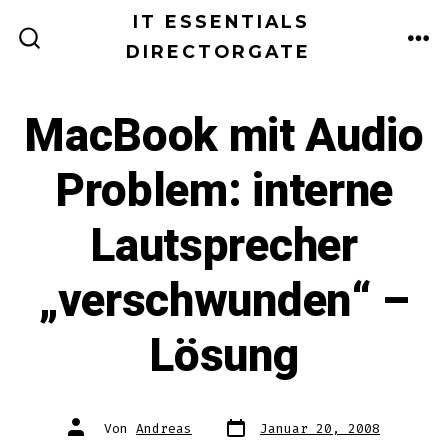
Zum
IT ESSENTIALS
Inhalt
DIRECTORGATE
ME
SUCHE
EIN-/AUSBLENDEN
springen
MacBook mit Audio
Problem: interne
Lautsprecher
„verschwunden“ –
Lösung
Datum
Autor
Von
Andreas
Januar 20, 2008
des
des
Beitrags
Beitrags