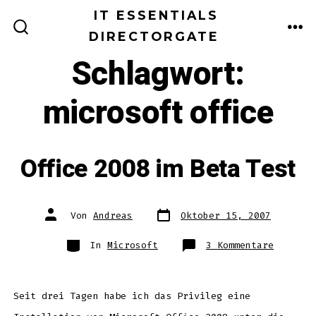
Zum
IT ESSENTIALS
Inhalt
DIRECTORGATE
ME
SUCHE
EIN-/AUSBLENDEN
springen
Schlagwort:
microsoft office
Office 2008 im Beta Test
Datum
Autor
Von
Andreas
Oktober 15, 2007
des
des
Beitrags
Beitrags
Kategorien
zu
In
Microsoft
3 Kommentare
Office
2008
im
Beta
Test
Seit drei Tagen habe ich das Privileg eine