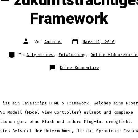
– zukunftsträchtige
Framework
Datum
Autor
Von
Andreas
März 12, 2010
des
des
Beitrags
Beitrags
Kategorien
In
Allgemeines
,
Entwicklung
,
Online Videorekorde
zu
Keine Kommentare
Sproutcore
–
zukunftsträchti
Javascript
Framework
 ist ein Javascript HTML 5 Framework, welches eine Progr
VC Modell (Model View Controller) erlaubt und komplexe
tionen ganz ohne Flash und andere Plug-Ins ermöglicht.
stes Beispiel der Unternehmen, die das Sproutcore Framew