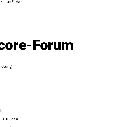
ze auf das
tcore-Forum
cklung
b-
 auf die