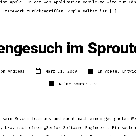
ist Apple. In der Web Applikation Mobile.me wird zur Gän
 Framework zurückgegriffen. Apple selbst ist […]
lengesuch im Sprou
Datum
Kategorien
Von
Andreas
März 21, 2009
In
Apple
,
Entwi
des
Beitrags
ags
zu
Keine Kommentare
Apple
Stellengesuch
im
Sproutcore-
Forum
 sein Me.com Team aus und sucht nach einem geeigneten We
, bzw. nach einem „Senior Software Engineer“. Bin soeben