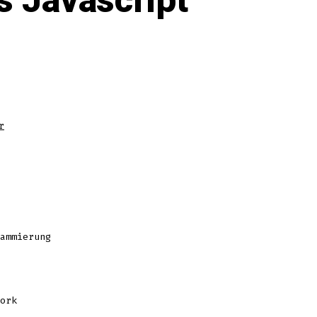
s Javascript
r
ges
ammierung
ork