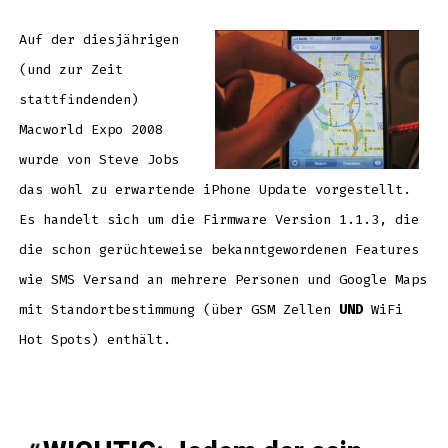
Update
auf
Macwor
Expo
Auf der diesjährigen
vorges
(und zur Zeit
stattfindenden)
Macworld Expo 2008
wurde von Steve Jobs
das wohl zu erwartende iPhone Update vorgestellt.
Es handelt sich um die Firmware Version 1.1.3, die
die schon gerüchteweise bekanntgewordenen Features
wie SMS Versand an mehrere Personen und Google Maps
mit Standortbestimmung (über GSM Zellen
UND
WiFi
Hot Spots) enthält.