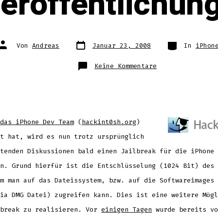
eröffentlichun
Datum
Kategorien
Autor
Von
Andreas
Januar 23, 2008
In
iPhon
des
des
Beitrags
Beitrags
zu
Keine Kommentare
Jailbreak
1.1.3
kurz
vor
Veröffentlichun
das iPhone Dev Team
(
hackint0sh.org
)
t hat, wird es nun trotz ursprünglich
tenden Diskussionen bald einen Jailbreak für die iPhone 
n. Grund hierfür ist die Entschlüsselung (1024 Bit) des 
m man auf das Dateissystem, bzw. auf die Softwareimages 
ia DMG Datei) zugreifen kann. Dies ist eine weitere Mögl
lbreak zu realisieren. Vor
einigen Tagen
wurde bereits vo