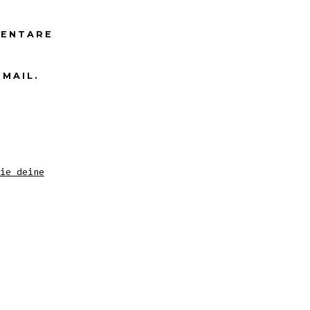
MENTARE
-MAIL.
ie deine