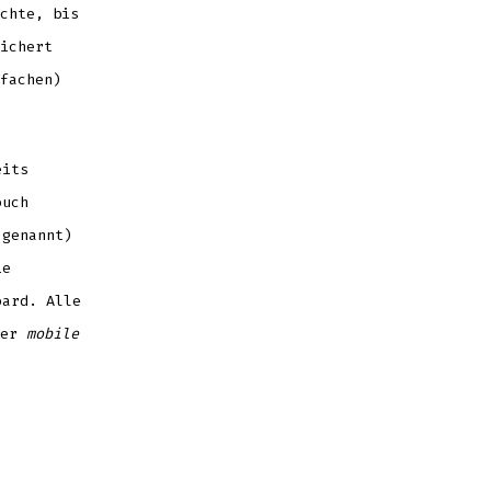
chte, bis
ichert
fachen)
eits
ouch
genannt)
ie
oard. Alle
ser
mobile