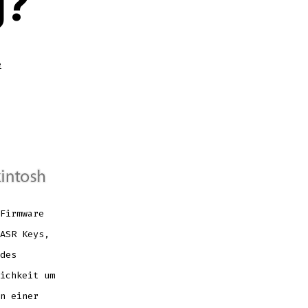
g?
e
g?
Firmware
ASR Keys,
des
ichkeit um
n einer