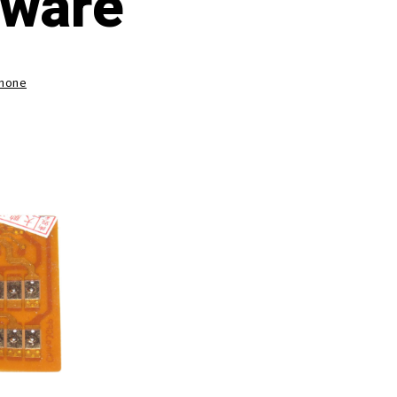
mware
hone