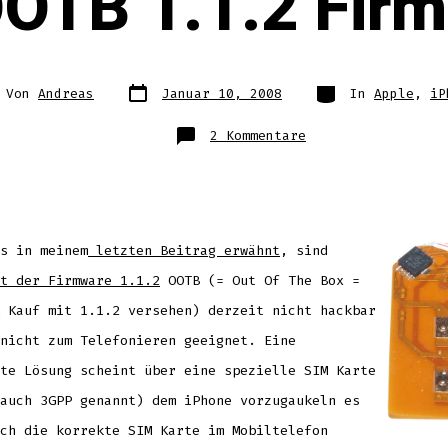
OOTB 1.1.2 Fir
Datum
Kategorien
or
Von
Andreas
Januar 10, 2008
In
Apple
,
iP
des
Beitrags
trags
zu
2 Kommentare
iPhone
SIM
Spielereien
–
speziell
für
OOTB
1.1.2
Firmware
s in meinem
letzten Beitrag erwähnt
, sind
t der Firmware 1.1.2
OOTB (= Out Of The Box =
 Kauf mit 1.1.2 versehen) derzeit nicht hackbar
nicht zum Telefonieren geeignet. Eine
te Lösung scheint über eine spezielle SIM Karte
auch 3GPP genannt) dem iPhone vorzugaukeln es
ch die korrekte SIM Karte im Mobiltelefon