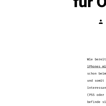
für 
Aut
des
Bei
Wie bereit
iPhones mi
schon beim
und somit 
interessan
(PSS oder 
befinde si