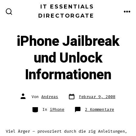
Zum
IT ESSENTIALS
Inhalt
DIRECTORGATE
ME
SUCHE
EIN-/AUSBLENDEN
springen
iPhone Jailbreak
und Unlock
Informationen
Datum
Autor
Von
Andreas
Februar 9, 2008
des
des
Beitrags
Beitrags
Kategorien
zu
In
iPhone
2 Kommentare
iPhone
Jailbreak
und
Unlock
Informati
Viel Ärger – provoziert durch die zig Anleitungen,