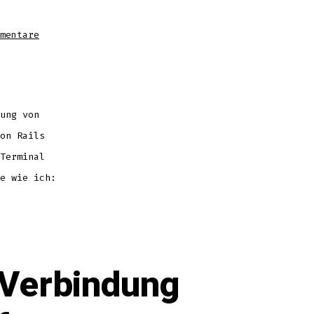
zu
mentare
MySQL
unter
Snow
Leopard
(64Bit)
wirklich
richtig
installieren
ung von
on Rails
Terminal
e wie ich:
 Verbindung