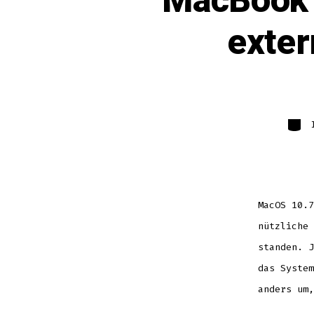
MacBook 
exter
Kateg
MacOS 10.7
nützliche 
standen. J
das System
anders um,