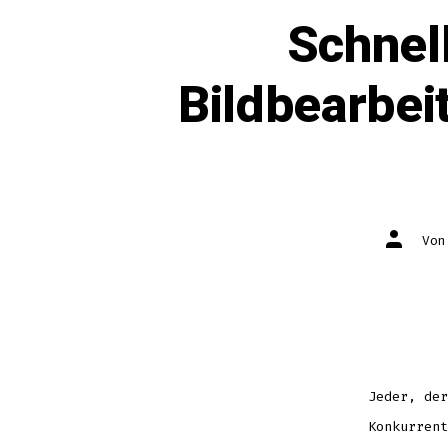
Schnel
Bildbearbe
Autor
Vo
des
Beitrag
Jeder, der
Konkurrent