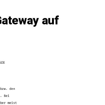
Gateway auf
zu
are
Windows
Vista
Bug:
Standard
Gateway
auf
„Null“
setzen
bzw. den
. Bei
ber meist