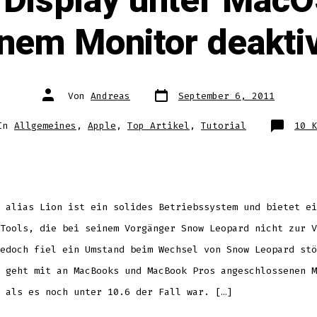
Display unter MacOS
nem Monitor deakti
Datum
Autor
Von
Andreas
September 6, 2011
des
des
Beitrags
Beitrags
orien
In
Allgemeines
,
Apple
,
Top Artikel
,
Tutorial
10 K
 alias Lion ist ein solides Betriebssystem und bietet ei
Tools, die bei seinem Vorgänger Snow Leopard nicht zur V
edoch fiel ein Umstand beim Wechsel von Snow Leopard stö
 geht mit an MacBooks und MacBook Pros angeschlossenen M
 als es noch unter 10.6 der Fall war. […]