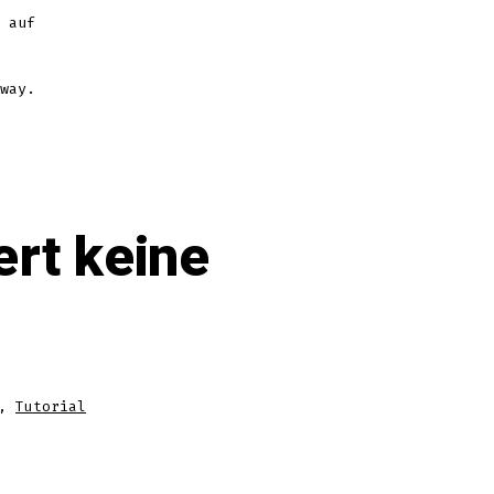
 auf
way.
rt keine
,
Tutorial