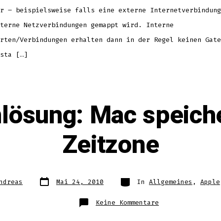
r – beispielsweise falls eine externe Internetverbindung
terne Netzverbindungen gemappt wird. Interne
rten/Verbindungen erhalten dann in der Regel keinen Gate
sta […]
lösung: Mac speiche
Zeitzone
Datum
Kategorien
ndreas
Mai 24, 2010
In
Allgemeines
,
Apple
des
Beitrags
zu
Keine Kommentare
Problemlösung:
Mac
speichert