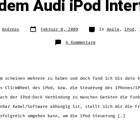
 dem Audi iPod Inter
Datum
Kategorien
n
Andreas
Februar 8, 2009
In
Apple
,
iPod
,
des
Beitrags
s
zu
6 Kommentare
iPod,
iPhone
und
iPod
touch
in
Verbindung
mit
dem
m scheinen mehrere zu haben und doch fand ich bis dato k
Audi
iPod
Interface
s ClickWheel des iPod, bzw. die Steuerung des iPhones/iP
ach der iPod-Dock Verbindung zu manchen Geräten die Funk
nbar Kabel/Software abhängig ist, stellt sich mir die Fr
rfolgreich umgehen kann, um die iPod Steuerung […]