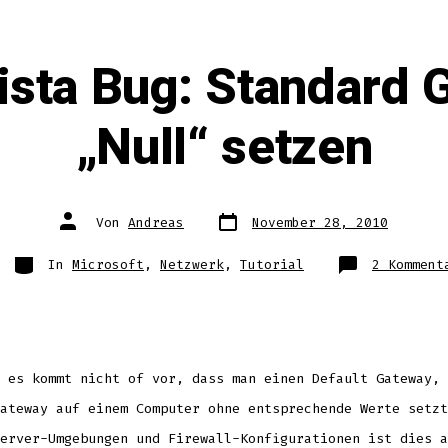
sta Bug: Standard 
„Null“ setzen
Datum
Autor
Von
Andreas
November 28, 2010
des
des
Beitrags
Beitrags
Kategorien
In
Microsoft
,
Netzwerk
,
Tutorial
2 Komment
 es kommt nicht of vor, dass man einen Default Gateway, 
ateway auf einem Computer ohne entsprechende Werte setzt
erver-Umgebungen und Firewall-Konfigurationen ist dies a