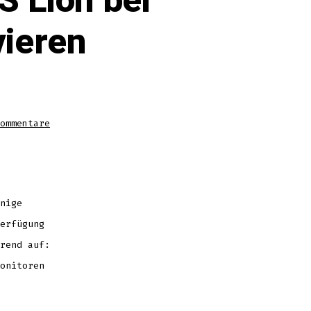
 Lion bei
vieren
zu
ommentare
MacBook
Display
unter
MacOS
Lion
bei
externem
Monitor
deaktivieren
nige
erfügung
rend auf:
onitoren