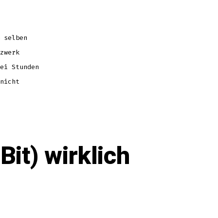
 selben
zwerk
ei Stunden
nicht
it) wirklich