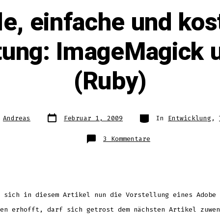
le, einfache und kos
itung: ImageMagick 
(Ruby)
Datum
Kategorien
n
Andreas
Februar 1, 2009
In
Entwicklung
,
des
Beitrags
s
zu
3 Kommentare
Schnelle,
einfache
und
kostenlose
Bildbearbeitung:
ImageMagick
und
Rmagick
(Ruby)
 sich in diesem Artikel nun die Vorstellung eines Adobe 
en erhofft, darf sich getrost dem nächsten Artikel zuwen