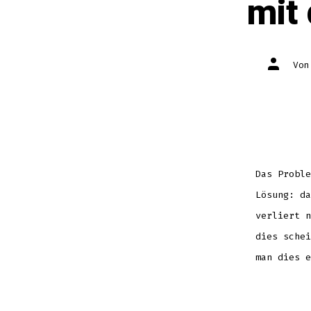
mit
Autor
Vo
des
Beitrag
Das Proble
Lösung: da
verliert n
dies schei
man dies e