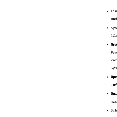
Ei
und
Sy
iCa
Gra
Pro
ver
Sys
Ope
auf
Qui
mas
Sch