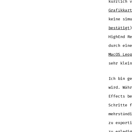
kürzlich 
Grafikkart
keine sim
bestätigt
)
HighEnd Re
durch ein
MacOS Leo
sehr klein
Ich bin ge
wird. Währ
Effects be
Schritte f
mehrstündi
zu exporti
zu erledig