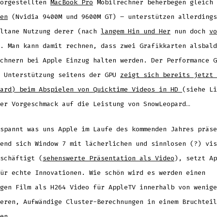
vorgestellten
MacBook Pro
Mobilrechner beherbegen gleich
en
(Nvidia 9400M und 9600M GT) – unterstützen allerding
ultane Nutzung derer (nach
langem Hin und Her
nun doch
vo
. Man kann damit rechnen, dass zwei Grafikkarten alsbald
chnern bei Apple Einzug halten werden. Der Performance G
e Unterstützung seitens der GPU
zeigt sich bereits jetzt 
pard) beim Abspielen von Quicktime Videos in HD
(siehe Li
er Vorgeschmack auf die Leistung von SnowLeopard…
spannt was uns Apple im Laufe des kommenden Jahres präse
end sich Window 7 mit lächerlichen und sinnlosen (?) vis
schäftigt (
sehenswerte Präsentation als Video
), setzt Ap
ür echte Innovationen. Wie schön wird es werden einen
gen Film als H264 Video für AppleTV innerhalb von wenige
eren, Aufwändige Cluster-Berechnungen in einem Bruchteil
en, …