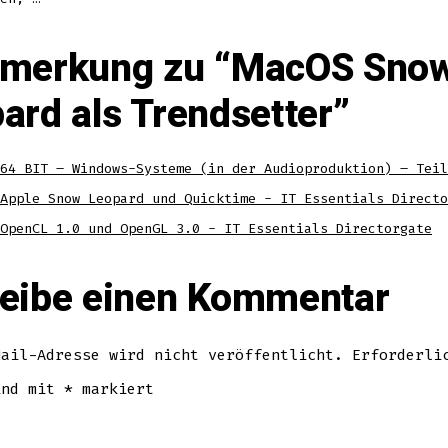
merkung zu “
MacOS Sno
ard als Trendsetter
”
64 BIT – Windows-Systeme (in der Audioproduktion) – Teil
Apple Snow Leopard und Quicktime - IT Essentials Directo
OpenCL 1.0 und OpenGL 3.0 - IT Essentials Directorgate
eibe einen Kommentar
Mail-Adresse wird nicht veröffentlicht.
Erforderli
ind mit
*
markiert