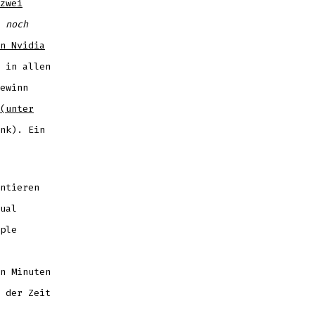
zwei
s
noch
n Nvidia
 in allen
ewinn
(unter
nk). Ein
ntieren
ual
ple
n Minuten
 der Zeit