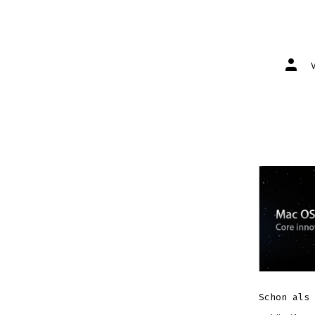
Autor
des
Beitr
Schon als