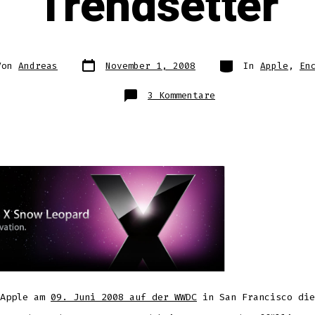
Trendsetter
Datum
Kategorien
Von
Andreas
November 1, 2008
In
Apple
,
En
des
Beitrags
ags
zu
3 Kommentare
MacOS
Snow
Leopard
als
Trendsetter
 Apple am
09. Juni 2008 auf der WWDC
in San Francisco die