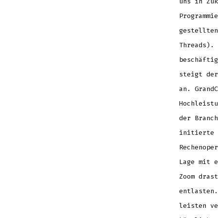
uns in Zuk
Programmie
gestellten
Threads). 
beschäftig
steigt der
an. GrandC
Hochleistu
der Branc
initierte 
Rechenope
Lage mit e
Zoom drast
entlasten.
leisten v