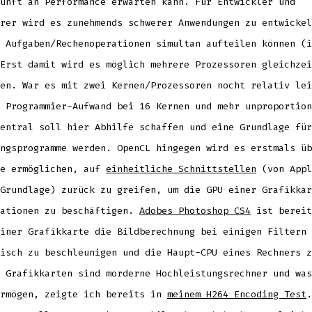
unft an Performance erwarten kann. Für Entwickler und
rer wird es zunehmends schwerer Anwendungen zu entwickel
 Aufgaben/Rechenoperationen simultan aufteilen können (i
Erst damit wird es möglich mehrere Prozessoren gleichzei
en. War es mit zwei Kernen/Prozessoren nocht relativ lei
 Programmier-Aufwand bei 16 Kernen und mehr unproportion
entral soll hier Abhilfe schaffen und eine Grundlage für
ngsprogramme werden. OpenCL hingegen wird es erstmals üb
he ermöglichen, auf
einheitliche Schnittstellen
(von Appl
Grundlage) zurück zu greifen, um die GPU einer Grafikkar
rationen zu beschäftigen.
Adobes Photoshop CS4
ist bereit
iner Grafikkarte die Bildberechnung bei einigen Filtern 
isch zu beschleunigen und die Haupt-CPU eines Rechners z
 Grafikkarten sind morderne Hochleistungsrechner und was
ermögen, zeigte ich bereits in
meinem H264 Encoding Test
.