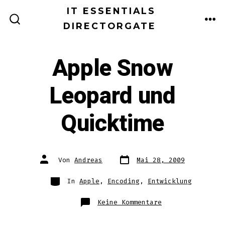
Zum
IT ESSENTIALS
Inhalt
DIRECTORGATE
ME
SUCHE
EIN-/AUSBLENDEN
springen
Apple Snow
Leopard und
Quicktime
Datum
Autor
Von
Andreas
Mai 28, 2009
des
des
Beitrags
Beitrags
Kategorien
In
Apple
,
Encoding
,
Entwicklung
zu
Keine Kommentare
Apple
Snow
Leopard