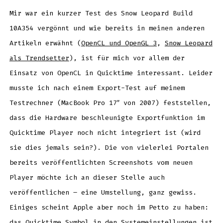
und
Quicktime
Mir war ein kurzer Test des Snow Leopard Build
10A354 vergönnt und wie bereits in meinen anderen
Artikeln erwähnt (
OpenCL und OpenGL 3
,
Snow Leopard
als Trendsetter
), ist für mich vor allem der
Einsatz von OpenCL in Quicktime interessant. Leider
musste ich nach einem Export-Test auf meinem
Testrechner (MacBook Pro 17″ von 2007) feststellen,
dass die Hardware beschleunigte Exportfunktion im
Quicktime Player noch nicht integriert ist (wird
sie dies jemals sein?). Die von vielerlei Portalen
bereits veröffentlichten Screenshots vom neuen
Player möchte ich an dieser Stelle auch
veröffentlichen – eine Umstellung, ganz gewiss.
Einiges scheint Apple aber noch im Petto zu haben:
das Quicktime Symbol in den Systemeinstellungen ist