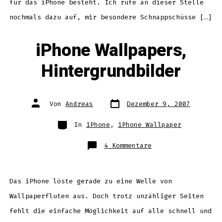
für das iPhone besteht. Ich rufe an dieser Stelle
nochmals dazu auf, mir besondere Schnappschüsse […]
iPhone Wallpapers,
Hintergrundbilder
Datum
Autor
Von
Andreas
Dezember 9, 2007
des
des
Beitrags
Beitrags
Kategorien
In
iPhone
,
iPhone Wallpaper
zu
4 Kommentare
iPhone
Wallpapers,
Hintergrundbilder
Das iPhone löste gerade zu eine Welle von
Wallpaperfluten aus. Doch trotz unzähliger Seiten
fehlt die einfache Möglichkeit auf alle schnell und