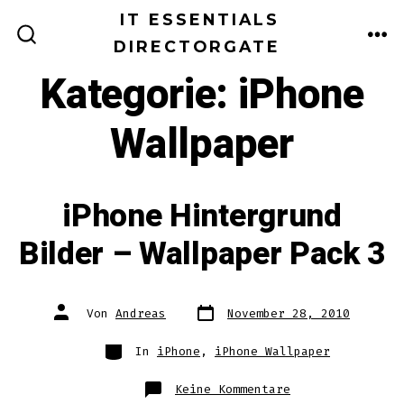
Zum
IT ESSENTIALS
Inhalt
DIRECTORGATE
ME
SUCHE
EIN-/AUSBLENDEN
springen
Kategorie:
iPhone
Wallpaper
iPhone Hintergrund
Bilder – Wallpaper Pack 3
Datum
Autor
Von
Andreas
November 28, 2010
des
des
Beitrags
Beitrags
Kategorien
In
iPhone
,
iPhone Wallpaper
zu
Keine Kommentare
iPhone