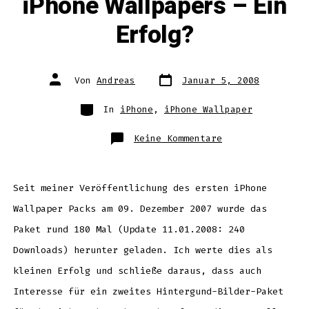
iPhone Wallpapers – Ein
Erfolg?
Datum
Autor
Von
Andreas
Januar 5, 2008
des
des
Beitrags
Beitrags
Kategorien
In
iPhone
,
iPhone Wallpaper
zu
Keine Kommentare
iPhone
Wallpapers
–
Ein
Erfolg?
Seit meiner Veröffentlichung des ersten iPhone
Wallpaper Packs am 09. Dezember 2007 wurde das
Paket rund 180 Mal (Update 11.01.2008: 240
Downloads) herunter geladen. Ich werte dies als
kleinen Erfolg und schließe daraus, dass auch
Interesse für ein zweites Hintergund-Bilder-Paket