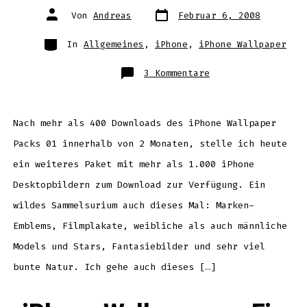
Datum
Autor
Von
Andreas
Februar 6, 2008
des
des
Beitrags
Beitrags
Kategorien
In
Allgemeines
,
iPhone
,
iPhone Wallpaper
zu
3 Kommentare
iPhone
Hintergrundbilder
–
Wallpaper
Teil
2
Nach mehr als 400 Downloads des iPhone Wallpaper
Packs 01 innerhalb von 2 Monaten, stelle ich heute
ein weiteres Paket mit mehr als 1.000 iPhone
Desktopbildern zum Download zur Verfügung. Ein
wildes Sammelsurium auch dieses Mal: Marken-
Emblems, Filmplakate, weibliche als auch männliche
Models und Stars, Fantasiebilder und sehr viel
bunte Natur. Ich gehe auch dieses […]