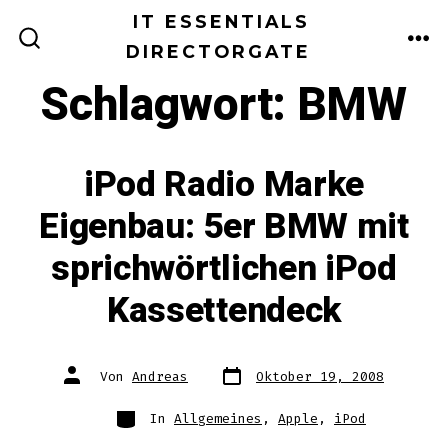
Zum
IT ESSENTIALS
Inhalt
DIRECTORGATE
ME
SUCHE
EIN-/AUSBLENDEN
springen
Schlagwort:
BMW
iPod Radio Marke
Eigenbau: 5er BMW mit
sprichwörtlichen iPod
Kassettendeck
Datum
Autor
Von
Andreas
Oktober 19, 2008
des
des
Beitrags
Beitrags
Kategorien
In
Allgemeines
,
Apple
,
iPod