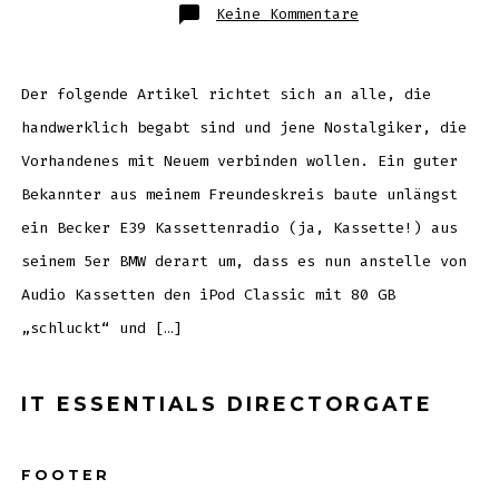
zu
Keine Kommentare
iPod
Radio
Marke
Eigenbau:
5er
BMW
Der folgende Artikel richtet sich an alle, die
mit
sprichwörtliche
handwerklich begabt sind und jene Nostalgiker, die
iPod
Kassettendeck
Vorhandenes mit Neuem verbinden wollen. Ein guter
Bekannter aus meinem Freundeskreis baute unlängst
ein Becker E39 Kassettenradio (ja, Kassette!) aus
seinem 5er BMW derart um, dass es nun anstelle von
Audio Kassetten den iPod Classic mit 80 GB
„schluckt“ und […]
IT ESSENTIALS DIRECTORGATE
FOOTER