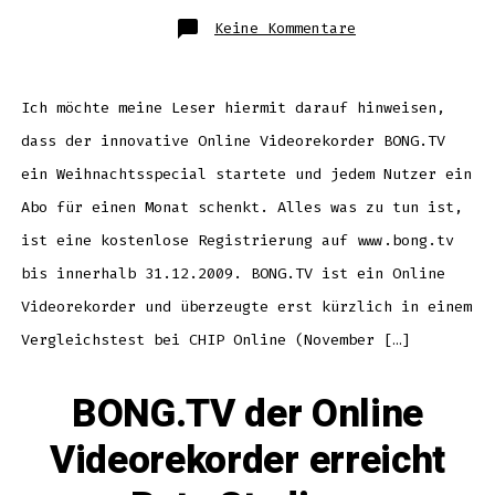
zu
Keine Kommentare
Online
TV
Recorder
kostenlos
für
einen
Ich möchte meine Leser hiermit darauf hinweisen,
Monat
dass der innovative Online Videorekorder BONG.TV
ein Weihnachtsspecial startete und jedem Nutzer ein
Abo für einen Monat schenkt. Alles was zu tun ist,
ist eine kostenlose Registrierung auf www.bong.tv
bis innerhalb 31.12.2009. BONG.TV ist ein Online
Videorekorder und überzeugte erst kürzlich in einem
Vergleichstest bei CHIP Online (November […]
BONG.TV der Online
Videorekorder erreicht