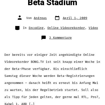
Beta Stadium
Datum
Autor
Von
Andreas
April 1, 2009
des
des
Beitrags
Beitrags
Kategorien
In
Encoding
,
Online Videorekorder
,
Video
zu
3 Kommentare
BONG.TV
der
Online
Videorekorder
erreicht
Beta
Der bereits vor einiger Zeit angekündigte Online
Stadium
Videorekorder BONG.TV ist seit knapp einer Woche in
der Beta-Phase verfügbar. Bis einschließlich
Samstag dieser Woche werden Beta-Registrierungen
angenommen – danach heißt es erneut bis Anfang Mai
zu warten, bis der Regelbetrieb startet. Soll also
als Tipp für jeden gelten, der gerne mal RTL, Pro7,
Kabel 1, ARD […]