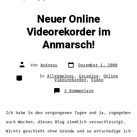
Neuer Online
Videorekorder im
Anmarsch!
Datum
Autor
Von
Andreas
Dezember 1, 2008
des
des
Beitrags
Beitrags
Kategorien
In
Allgemeines
,
Encoding
,
Online
Videorekorder
,
Video
zu
3 Kommentare
Neuer
Online
Videorekorder
im
Anmarsch!
Ich habe in den vergangenen Tagen und ja, zugegeben
auch Wochen, dieses Blog ziemlich vernachlässigt.
Nichts geschieht ohne Gründe und so entschädige ich