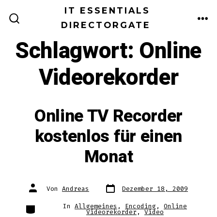
Zum
IT ESSENTIALS
Inhalt
DIRECTORGATE
ME
SUCHE
EIN-/AUSBLENDEN
springen
Schlagwort:
Online
Videorekorder
Online TV Recorder
kostenlos für einen
Monat
Datum
Autor
Von
Andreas
Dezember 18, 2009
des
des
Beitrags
Beitrags
Kategorien
In
Allgemeines
,
Encoding
,
Online
Videorekorder
,
Video