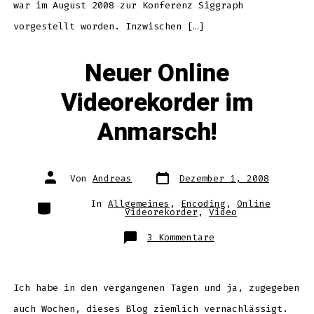
war im August 2008 zur Konferenz Siggraph
vorgestellt worden. Inzwischen […]
Neuer Online
Videorekorder im
Anmarsch!
Datum
Autor
Von
Andreas
Dezember 1, 2008
des
des
Beitrags
Beitrags
Kategorien
In
Allgemeines
,
Encoding
,
Online
Videorekorder
,
Video
zu
3 Kommentare
Neuer
Online
Videorekorder
im
Anmarsch!
Ich habe in den vergangenen Tagen und ja, zugegeben
auch Wochen, dieses Blog ziemlich vernachlässigt.