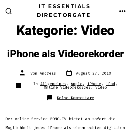
Zum
IT ESSENTIALS
Inhalt
DIRECTORGATE
ME
SUCHE
EIN-/AUSBLENDEN
springen
Kategorie:
Video
iPhone als Videorekorder
Datum
Autor
Von
Andreas
August 27, 2010
des
des
Beitrags
Beitrags
Kategorien
In
Allgemeines
,
Apple
,
iPhone
,
iPod
,
Online Videorekorder
,
Video
zu
Keine Kommentare
iPhone
als
Videorekorder
Der online Service BONG.TV bietet ab sofort die
Möglichkeit jedes iPhone als einen echten digitalen