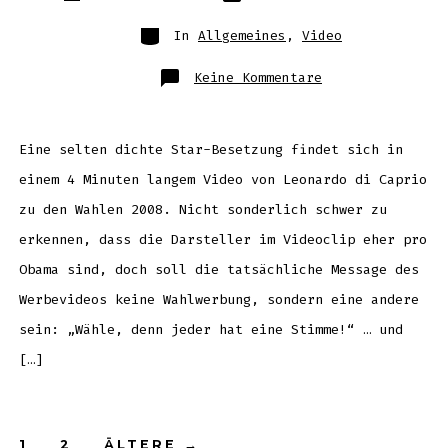
Beitrags
Beitrags
Kategorien
In
Allgemeines
,
Video
zu
Keine Kommentare
Hollywood
will
nicht
wählen,
oder
doch?
Eine selten dichte Star-Besetzung findet sich in
einem 4 Minuten langem Video von Leonardo di Caprio
zu den Wahlen 2008. Nicht sonderlich schwer zu
erkennen, dass die Darsteller im Videoclip eher pro
Obama sind, doch soll die tatsächliche Message des
Werbevideos keine Wahlwerbung, sondern eine andere
sein: „Wähle, denn jeder hat eine Stimme!“ … und
[…]
1
2
ÄLTERE
→