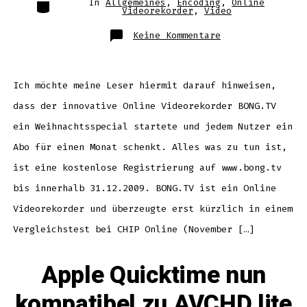
Kategorien
In
Allgemeines
,
Encoding
,
Online
Videorekorder
,
Video
zu
Keine Kommentare
Online
TV
Recorder
kostenlos
für
einen
Ich möchte meine Leser hiermit darauf hinweisen,
Monat
dass der innovative Online Videorekorder BONG.TV
ein Weihnachtsspecial startete und jedem Nutzer ein
Abo für einen Monat schenkt. Alles was zu tun ist,
ist eine kostenlose Registrierung auf www.bong.tv
bis innerhalb 31.12.2009. BONG.TV ist ein Online
Videorekorder und überzeugte erst kürzlich in einem
Vergleichstest bei CHIP Online (November […]
Apple Quicktime nun
kompatibel zu AVCHD lite