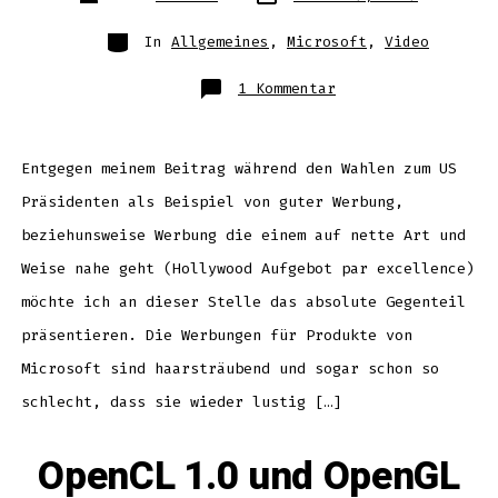
des
Beitrags
Beitrags
Kategorien
In
Allgemeines
,
Microsoft
,
Video
zu
1 Kommentar
Haarsträubende
Werbung
ala
Microsoft
Entgegen meinem Beitrag während den Wahlen zum US
Präsidenten als Beispiel von guter Werbung,
beziehunsweise Werbung die einem auf nette Art und
Weise nahe geht (Hollywood Aufgebot par excellence)
möchte ich an dieser Stelle das absolute Gegenteil
präsentieren. Die Werbungen für Produkte von
Microsoft sind haarsträubend und sogar schon so
schlecht, dass sie wieder lustig […]
OpenCL 1.0 und OpenGL