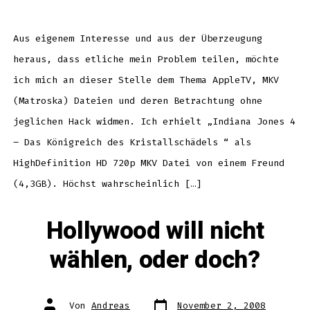
Dateien
am
AppleTV
ohne
Hack?
Aus eigenem Interesse und aus der Überzeugung
[Update]
heraus, dass etliche mein Problem teilen, möchte
ich mich an dieser Stelle dem Thema AppleTV, MKV
(Matroska) Dateien und deren Betrachtung ohne
jeglichen Hack widmen. Ich erhielt „Indiana Jones 4
– Das Königreich des Kristallschädels “ als
HighDefinition HD 720p MKV Datei von einem Freund
(4,3GB). Höchst wahrscheinlich […]
Hollywood will nicht
wählen, oder doch?
Datum
Autor
Von
Andreas
November 2, 2008
des
des