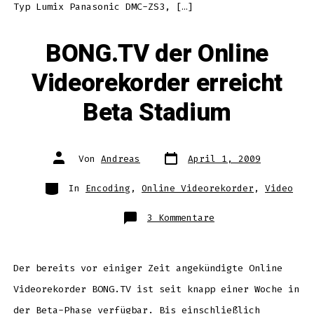
Typ Lumix Panasonic DMC-ZS3, […]
BONG.TV der Online
Videorekorder erreicht
Beta Stadium
Datum
Autor
Von
Andreas
April 1, 2009
des
des
Beitrags
Beitrags
Kategorien
In
Encoding
,
Online Videorekorder
,
Video
zu
3 Kommentare
BONG.TV
der
Online
Videorekorder
erreicht
Beta
Der bereits vor einiger Zeit angekündigte Online
Stadium
Videorekorder BONG.TV ist seit knapp einer Woche in
der Beta-Phase verfügbar. Bis einschließlich