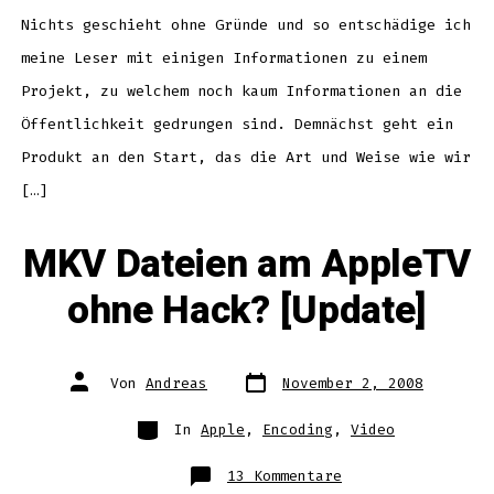
Nichts geschieht ohne Gründe und so entschädige ich
meine Leser mit einigen Informationen zu einem
Projekt, zu welchem noch kaum Informationen an die
Öffentlichkeit gedrungen sind. Demnächst geht ein
Produkt an den Start, das die Art und Weise wie wir
[…]
MKV Dateien am AppleTV
ohne Hack? [Update]
Datum
Autor
Von
Andreas
November 2, 2008
des
des
Beitrags
Beitrags
Kategorien
In
Apple
,
Encoding
,
Video
zu
13 Kommentare
MKV