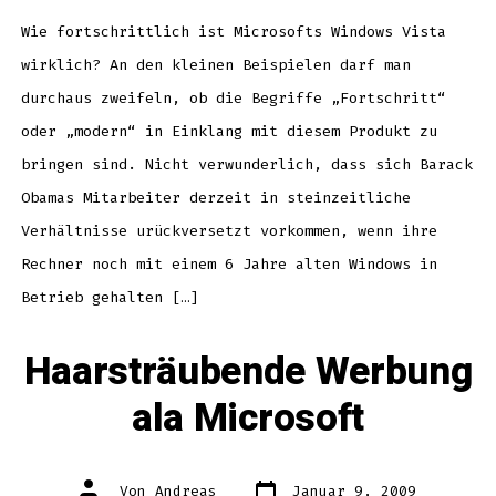
kein
MP4,
kein
Wie fortschrittlich ist Microsofts Windows Vista
M4V
wirklich? An den kleinen Beispielen darf man
durchaus zweifeln, ob die Begriffe „Fortschritt“
oder „modern“ in Einklang mit diesem Produkt zu
bringen sind. Nicht verwunderlich, dass sich Barack
Obamas Mitarbeiter derzeit in steinzeitliche
Verhältnisse urückversetzt vorkommen, wenn ihre
Rechner noch mit einem 6 Jahre alten Windows in
Betrieb gehalten […]
Haarsträubende Werbung
ala Microsoft
Datum
Autor
Von
Andreas
Januar 9, 2009
des