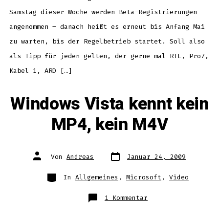
Samstag dieser Woche werden Beta-Registrierungen
angenommen – danach heißt es erneut bis Anfang Mai
zu warten, bis der Regelbetrieb startet. Soll also
als Tipp für jeden gelten, der gerne mal RTL, Pro7,
Kabel 1, ARD […]
Windows Vista kennt kein
MP4, kein M4V
Datum
Autor
Von
Andreas
Januar 24, 2009
des
des
Beitrags
Beitrags
Kategorien
In
Allgemeines
,
Microsoft
,
Video
zu
1 Kommentar
Windows
Vista
kennt