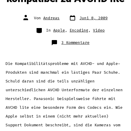
Datum
Autor
Von
Andreas
Juni 8, 2009
des
des
Beitrags
Beitrags
Kategorien
In
Apple
,
Encoding
,
Video
zu
3 Kommentare
Apple
Quicktime
nun
kompatibel
zu
AVCHD
Die Kompatibilitätsprobleme mit AVCHD- und Apple-
lite
Produkten sind manchmal ein lästiges Paar Schuhe.
Schuld daran sind die teils unzähligen
unterschiedlichen AVCHD Unterformate der einzelnen
Hersteller. Panasonic beispielsweise führte mit
AVCHD lite eine besondere Form des Codecs ein. Wie
Apple selbst in einem (nicht mehr aktuellen)
Support Dokument beschreibt, sind die Kameras vom