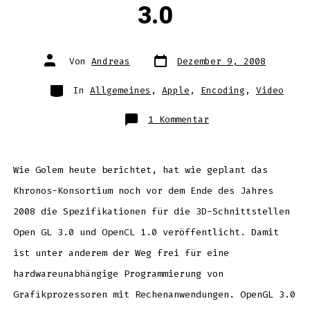
3.0
Datum
Autor
Von
Andreas
Dezember 9, 2008
des
des
Beitrags
Beitrags
Kategorien
In
Allgemeines
,
Apple
,
Encoding
,
Video
zu
1 Kommentar
OpenCL
1.0
und
OpenGL
3.0
Wie Golem heute berichtet, hat wie geplant das
Khronos-Konsortium noch vor dem Ende des Jahres
2008 die Spezifikationen für die 3D-Schnittstellen
Open GL 3.0 und OpenCL 1.0 veröffentlicht. Damit
ist unter anderem der Weg frei für eine
hardwareunabhängige Programmierung von
Grafikprozessoren mit Rechenanwendungen. OpenGL 3.0