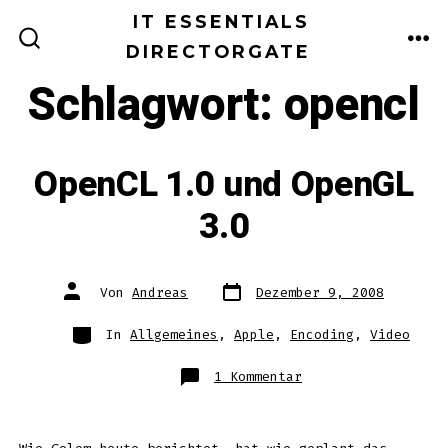
Zum
IT ESSENTIALS
Inhalt
DIRECTORGATE
ME
SUCHE
EIN-/AUSBLENDEN
springen
Schlagwort:
opencl
OpenCL 1.0 und OpenGL
3.0
Datum
Autor
Von
Andreas
Dezember 9, 2008
des
des
Beitrags
Beitrags
Kategorien
In
Allgemeines
,
Apple
,
Encoding
,
Video
zu
1 Kommentar
OpenCL
1.0
und
OpenGL
3.0