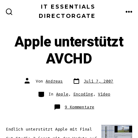
Zum
IT ESSENTIALS
Inhalt
DIRECTORGATE
ME
SUCHE
EIN-/AUSBLENDEN
springen
Apple unterstützt
AVCHD
Datum
Autor
Von
Andreas
Juli 7, 2007
des
des
Beitrags
Beitrags
Kategorien
In
Apple
,
Encoding
,
Video
zu
9 Kommentare
Apple
unterstützt
AVCHD
Endlich unterstützt Apple mit Final