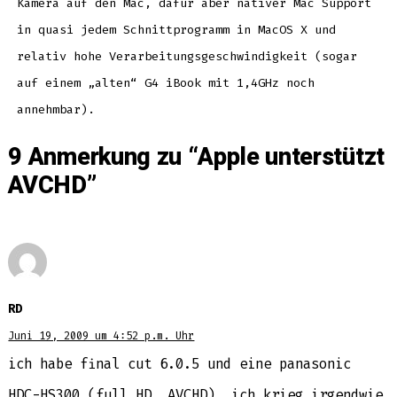
Kamera auf den Mac, dafür aber nativer Mac Support
in quasi jedem Schnittprogramm in MacOS X und
relativ hohe Verarbeitungsgeschwindigkeit (sogar
auf einem „alten“ G4 iBook mit 1,4GHz noch
annehmbar).
9 Anmerkung zu “
Apple unterstützt
AVCHD
”
RD
Juni 19, 2009 um 4:52 p.m. Uhr
ich habe final cut 6.0.5 und eine panasonic
HDC-HS300 (full HD, AVCHD). ich krieg irgendwie