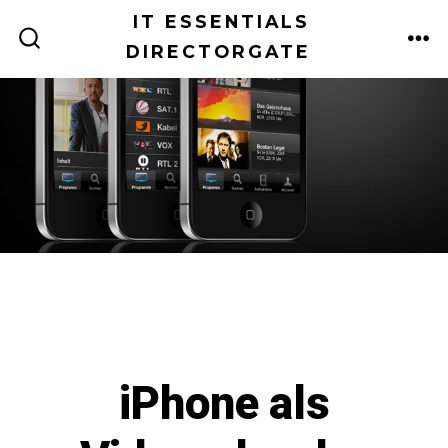
Zum
IT ESSENTIALS
Inhalt
DIRECTORGATE
ME
SUCHE
EIN-/AUSBLENDEN
springen
iPhone als