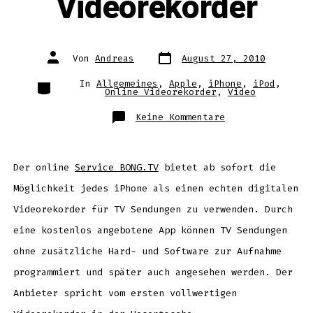
Videorekorder
Datum
Autor
Von
Andreas
August 27, 2010
des
des
Beitrags
Beitrags
Kategorien
In
Allgemeines
,
Apple
,
iPhone
,
iPod
,
Online Videorekorder
,
Video
zu
Keine Kommentare
iPhone
als
Videorekorder
Der online
Service BONG.TV
bietet ab sofort die
Möglichkeit jedes iPhone als einen echten digitalen
Videorekorder für TV Sendungen zu verwenden. Durch
eine kostenlos angebotene App können TV Sendungen
ohne zusätzliche Hard- und Software zur Aufnahme
programmiert und später auch angesehen werden. Der
Anbieter spricht vom ersten vollwertigen