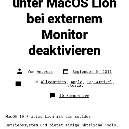
unter MacOS Lion
bei externem
Monitor
deaktivieren
Datum
Autor
Von
Andreas
September 6, 2011
des
des
Beitrags
Beitrags
Kategorien
In
Allgemeines
,
Apple
,
Top Artikel
,
Tutorial
zu
10 Kommentare
MacBook
Display
unter
MacOS
Lion
bei
MacOS 10.7 alias Lion ist ein solides
externem
Monitor
Betriebssystem und bietet einige nützliche Tools,
deaktivieren