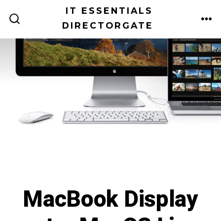
Zum
IT ESSENTIALS
Inhalt
DIRECTORGATE
ME
SUCHE
EIN-/AUSBLENDEN
springen
MacBook Display