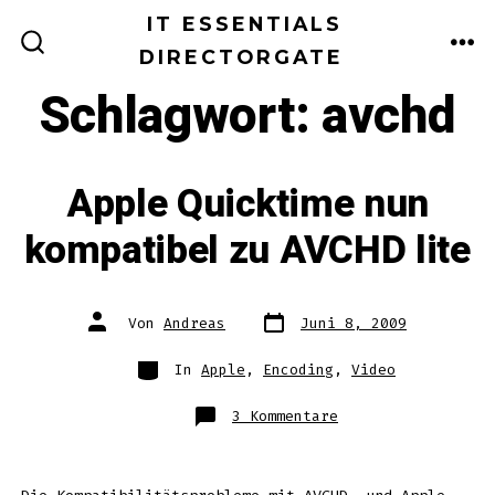
Zum
IT ESSENTIALS
Inhalt
DIRECTORGATE
ME
SUCHE
EIN-/AUSBLENDEN
springen
Schlagwort:
avchd
Apple Quicktime nun
kompatibel zu AVCHD lite
Datum
Autor
Von
Andreas
Juni 8, 2009
des
des
Beitrags
Beitrags
Kategorien
In
Apple
,
Encoding
,
Video
zu
3 Kommentare
Apple
Quicktime
nun
kompatibel
zu
AVCHD