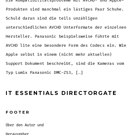
Die Kompatibilitätsprobleme mit AVCHD- und Apple-
lite
Produkten sind manchmal ein lästiges Paar Schuhe.
Schuld daran sind die teils unzähligen
unterschiedlichen AVCHD Unterformate der einzelnen
Hersteller. Panasonic beispielsweise führte mit
AVCHD lite eine besondere Form des Codecs ein. Wie
Apple selbst in einem (nicht mehr aktuellen)
Support Dokument beschreibt, sind die Kameras vom
Typ Lumix Panasonic DMC-ZS3, […]
IT ESSENTIALS DIRECTORGATE
FOOTER
Über den Autor und
Herausgeber