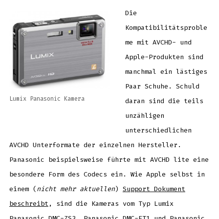
kompatibel
zu
AVCHD
Die
lite
Kompatibilitätsproble
me mit AVCHD- und
Apple-Produkten sind
manchmal ein lästiges
Paar Schuhe. Schuld
Lumix Panasonic Kamera
daran sind die teils
unzähligen
unterschiedlichen
AVCHD Unterformate der einzelnen Hersteller.
Panasonic beispielsweise führte mit AVCHD lite eine
besondere Form des Codecs ein. Wie Apple selbst in
einem (
nicht mehr aktuellen
)
Support Dokument
beschreibt
, sind die Kameras vom Typ Lumix
Panasonic DMC-ZS3, Panasonic DMC-FT1 und Panasonic