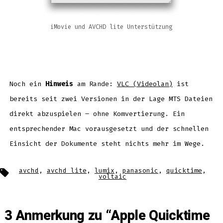
iMovie und AVCHD lite Unterstützung
Noch ein
Hinweis
am Rande:
VLC (Videolan)
ist
bereits seit zwei Versionen in der Lage MTS Dateien
direkt abzuspielen – ohne Komvertierung. Ein
entsprechender Mac vorausgesetzt und der schnellen
Einsicht der Dokumente steht nichts mehr im Wege.
Schlagwörter
avchd
,
avchd lite
,
lumix
,
panasonic
,
quicktime
,
voltaic
3 Anmerkung zu “
Apple Quicktime