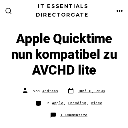
Zum
IT ESSENTIALS
Inhalt
DIRECTORGATE
ME
SUCHE
EIN-/AUSBLENDEN
springen
Apple Quicktime
nun kompatibel zu
AVCHD lite
Datum
Autor
Von
Andreas
Juni 8, 2009
des
des
Beitrags
Beitrags
Kategorien
In
Apple
,
Encoding
,
Video
zu
3 Kommentare
Apple
Quicktime
nun