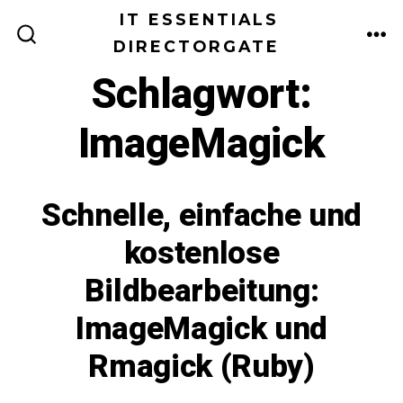
Zum
IT ESSENTIALS
Inhalt
DIRECTORGATE
ME
SUCHE
EIN-/AUSBLENDEN
springen
Schlagwort:
ImageMagick
Schnelle, einfache und
kostenlose
Bildbearbeitung:
ImageMagick und
Rmagick (Ruby)