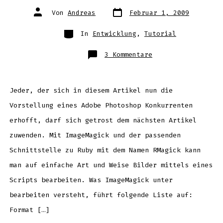
Datum
Autor
Von
Andreas
Februar 1, 2009
des
des
Beitrags
Beitrags
Kategorien
In
Entwicklung
,
Tutorial
zu
3 Kommentare
Schnelle,
einfache
und
kostenlose
Bildbearbeitung:
ImageMagick
Jeder, der sich in diesem Artikel nun die
und
Rmagick
Vorstellung eines Adobe Photoshop Konkurrenten
(Ruby)
erhofft, darf sich getrost dem nächsten Artikel
zuwenden. Mit ImageMagick und der passenden
Schnittstelle zu Ruby mit dem Namen RMagick kann
man auf einfache Art und Weise Bilder mittels eines
Scripts bearbeiten. Was ImageMagick unter
bearbeiten versteht, führt folgende Liste auf:
Format […]