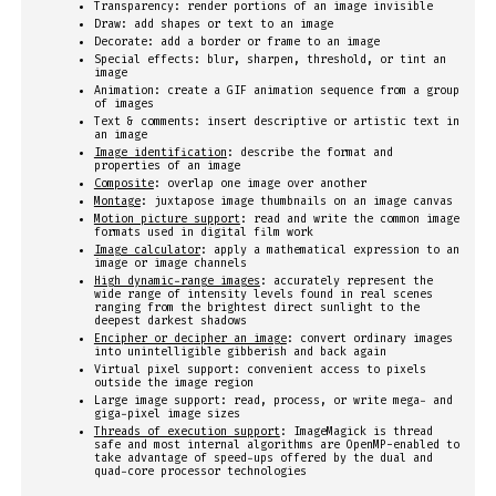
Transparency: render portions of an image invisible
Draw: add shapes or text to an image
Decorate: add a border or frame to an image
Special effects: blur, sharpen, threshold, or tint an
image
Animation: create a GIF animation sequence from a group
of images
Text & comments: insert descriptive or artistic text in
an image
Image identification
: describe the format and
properties of an image
Composite
: overlap one image over another
Montage
: juxtapose image thumbnails on an image canvas
Motion picture support
: read and write the common image
formats used in digital film work
Image calculator
: apply a mathematical expression to an
image or image channels
High dynamic-range images
: accurately represent the
wide range of intensity levels found in real scenes
ranging from the brightest direct sunlight to the
deepest darkest shadows
Encipher or decipher an image
: convert ordinary images
into unintelligible gibberish and back again
Virtual pixel support: convenient access to pixels
outside the image region
Large image support: read, process, or write mega- and
giga-pixel image sizes
Threads of execution support
: ImageMagick is thread
safe and most internal algorithms are OpenMP-enabled to
take advantage of speed-ups offered by the dual and
quad-core processor technologies