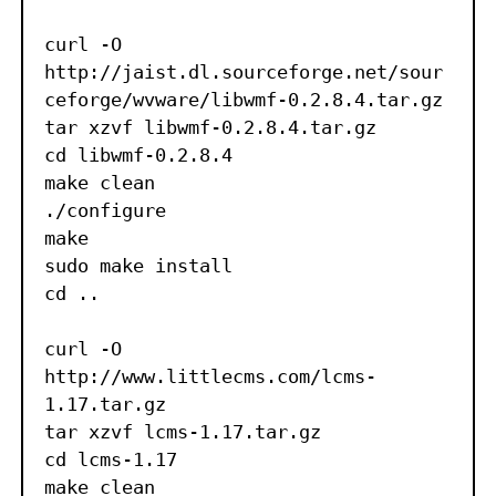
curl -O 
http://jaist.dl.sourceforge.net/sour
ceforge/wvware/libwmf-0.2.8.4.tar.gz

tar xzvf libwmf-0.2.8.4.tar.gz

cd libwmf-0.2.8.4

make clean

./configure

make

sudo make install

cd ..

curl -O 
http://www.littlecms.com/lcms-
1.17.tar.gz

tar xzvf lcms-1.17.tar.gz

cd lcms-1.17

make clean
