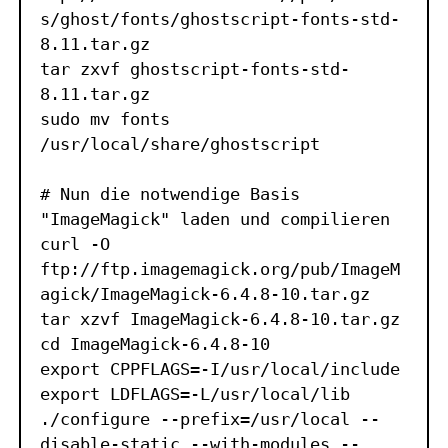
s/ghost/fonts/ghostscript-fonts-std-
8.11.tar.gz

tar zxvf ghostscript-fonts-std-
8.11.tar.gz

sudo mv fonts 
/usr/local/share/ghostscript

# Nun die notwendige Basis 
"ImageMagick" laden und compilieren

curl -O 
ftp://ftp.imagemagick.org/pub/ImageM
agick/ImageMagick-6.4.8-10.tar.gz

tar xzvf ImageMagick-6.4.8-10.tar.gz

cd ImageMagick-6.4.8-10

export CPPFLAGS=-I/usr/local/include

export LDFLAGS=-L/usr/local/lib

./configure --prefix=/usr/local --
disable-static --with-modules --