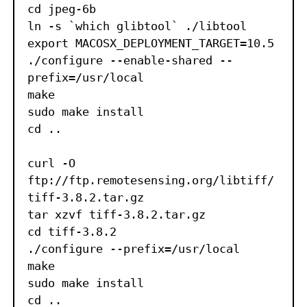
cd jpeg-6b

ln -s `which glibtool` ./libtool

export MACOSX_DEPLOYMENT_TARGET=10.5

./configure --enable-shared --
prefix=/usr/local

make

sudo make install

cd ..

curl -O 
ftp://ftp.remotesensing.org/libtiff/
tiff-3.8.2.tar.gz

tar xzvf tiff-3.8.2.tar.gz

cd tiff-3.8.2

./configure --prefix=/usr/local

make

sudo make install

cd ..
