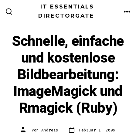
Zum
IT ESSENTIALS
Inhalt
DIRECTORGATE
ME
SUCHE
EIN-/AUSBLENDEN
springen
Schnelle, einfache
und kostenlose
Bildbearbeitung:
ImageMagick und
Rmagick (Ruby)
Datum
Autor
Von
Andreas
Februar 1, 2009
des
des
Beitrags
Beitrags