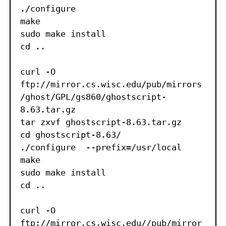
./configure

make

sudo make install

cd ..

curl -O 
ftp://mirror.cs.wisc.edu/pub/mirrors
/ghost/GPL/gs860/ghostscript-
8.63.tar.gz

tar zxvf ghostscript-8.63.tar.gz

cd ghostscript-8.63/

./configure  --prefix=/usr/local

make

sudo make install

cd ..

curl -O 
ftp://mirror.cs.wisc.edu//pub/mirror