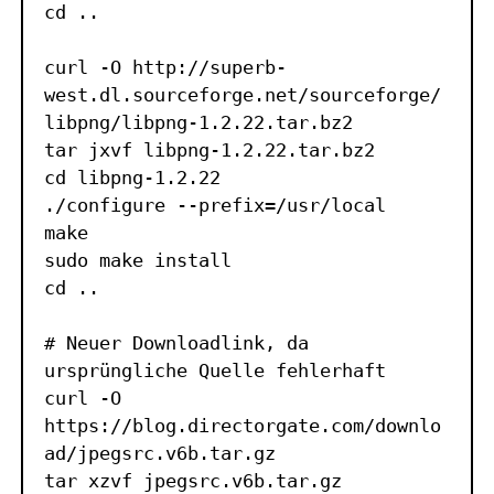
cd ..

curl -O http://superb-
west.dl.sourceforge.net/sourceforge/
libpng/libpng-1.2.22.tar.bz2

tar jxvf libpng-1.2.22.tar.bz2

cd libpng-1.2.22

./configure --prefix=/usr/local

make

sudo make install

cd ..

# Neuer Downloadlink, da 
ursprüngliche Quelle fehlerhaft

curl -O 
https://blog.directorgate.com/downlo
ad/jpegsrc.v6b.tar.gz

tar xzvf jpegsrc.v6b.tar.gz
