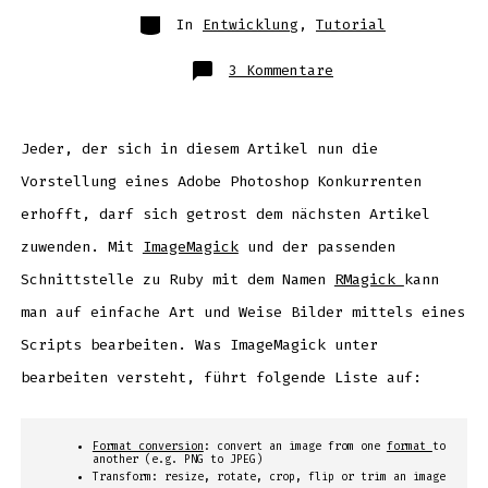
Kategorien
In
Entwicklung
,
Tutorial
zu
3 Kommentare
Schnelle,
einfache
und
kostenlose
Bildbearbeitung:
ImageMagick
Jeder, der sich in diesem Artikel nun die
und
Rmagick
Vorstellung eines Adobe Photoshop Konkurrenten
(Ruby)
erhofft, darf sich getrost dem nächsten Artikel
zuwenden. Mit
ImageMagick
und der passenden
Schnittstelle zu Ruby mit dem Namen
RMagick
kann
man auf einfache Art und Weise Bilder mittels eines
Scripts bearbeiten. Was ImageMagick unter
bearbeiten versteht, führt folgende Liste auf:
Format conversion
: convert an image from one
format
to
another (e.g. PNG to JPEG)
Transform: resize, rotate, crop, flip or trim an image