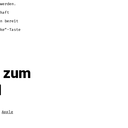
werden.
haft
n bereit
ke“-Taste
f zum
d
,
Apple