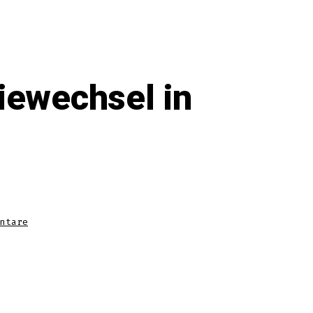
iewechsel in
zu
ntare
Operation
Nike+
–
Sensorbatteriewechsel
in
Eigenregie