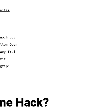
zu
entar
OpenCL
1.0
und
OpenGL
3.0
noch vor
llen Open
Weg frei
mit
graph
ne Hack?