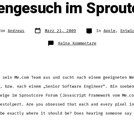
lengesuch im Sprou
Datum
Kategorien
Von
Andreas
März 21, 2009
In
Apple
,
Entwi
des
Beitrags
ags
zu
Keine Kommentare
Apple
Stellengesuch
im
Sproutcore-
Forum
 sein Me.com Team aus und sucht nach einem geeigneten We
, bzw. nach einem „Senior Software Engineer“. Bin soeben
eige im Sproutcore Forum (Javascript Framework vom Me.co
estolpert. Are you obsessed that each and every pixel in
be exactly where it should be? Does hearing someone say 