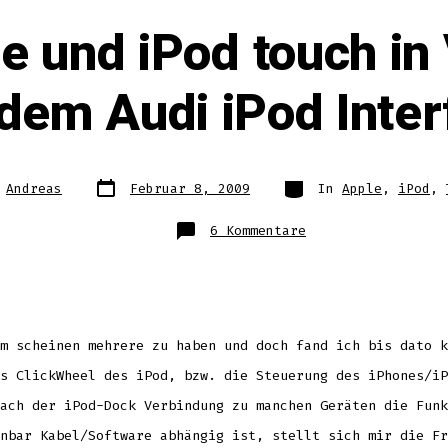
ne und iPod touch in
 dem Audi iPod Inter
Datum
Kategorien
n
Andreas
Februar 8, 2009
In
Apple
,
iPod
,
des
Beitrags
s
zu
6 Kommentare
iPod,
iPhone
und
iPod
touch
in
Verbindung
mit
dem
m scheinen mehrere zu haben und doch fand ich bis dato k
Audi
iPod
Interface
s ClickWheel des iPod, bzw. die Steuerung des iPhones/iP
ach der iPod-Dock Verbindung zu manchen Geräten die Funk
nbar Kabel/Software abhängig ist, stellt sich mir die Fr