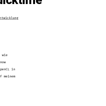
uicktime
ntwicklung
 wie
now
penCL in
f meinem