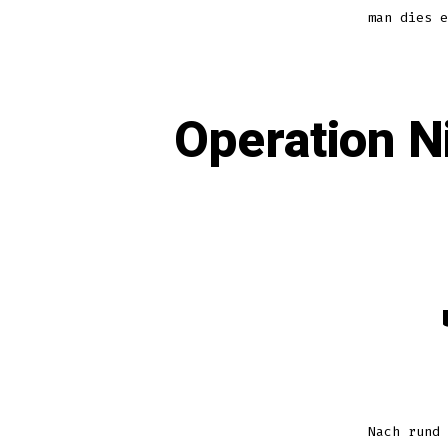
man dies e
Operation N
K
Nach rund 