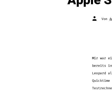
Apple S
Autor
Von
A
des
Beitrags
Mir war ei
bereits in
Leopard al
Quicktime 
Testrechne