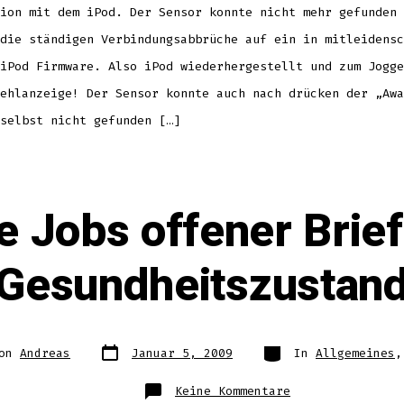
ion mit dem iPod. Der Sensor konnte nicht mehr gefunden 
die ständigen Verbindungsabbrüche auf ein in mitleidensc
iPod Firmware. Also iPod wiederhergestellt und zum Jogge
ehlanzeige! Der Sensor konnte auch nach drücken der „Awa
selbst nicht gefunden […]
e Jobs offener Brie
Gesundheitszustan
Datum
Kategorien
Von
Andreas
Januar 5, 2009
In
Allgemeines
des
Beitrags
ags
zu
Keine Kommentare
Steve