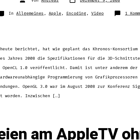
Von
Andreas
Dezember 9, 2008
des
des
Beitrags
Beitrags
ategorien
In
Allgemeines
,
Apple
,
Encoding
,
Video
1 Komm
heute berichtet, hat wie geplant das Khronos-Konsortium 
es Jahres 2008 die Spezifikationen für die 3D-Schnittste
 OpenCL 1.0 veröffentlicht. Damit ist unter anderem der 
ardwareunabhängige Programmierung von Grafikprozessoren 
ndungen. OpenGL 3.0 war im August 2008 zur Konferenz Sig
t worden. Inzwischen […]
eien am AppleTV oh