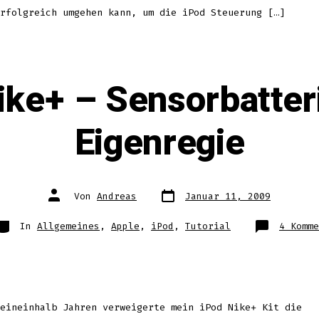
rfolgreich umgehen kann, um die iPod Steuerung […]
ike+ – Sensorbatter
Eigenregie
Datum
Autor
Von
Andreas
Januar 11, 2009
des
des
Beitrags
Beitrags
ategorien
In
Allgemeines
,
Apple
,
iPod
,
Tutorial
4 Komme
eineinhalb Jahren verweigerte mein iPod Nike+ Kit die