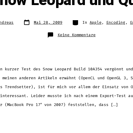
now Leopard und Q
Datum
Kategorien
ndreas
Mai 28, 2009
In
Apple
,
Encoding
,
E
des
Beitrags
zu
Keine Kommentare
Apple
Snow
Leopard
und
Quicktime
n kurzer Test des Snow Leopard Build 10A354 vergönnt und
 meinen anderen Artikeln erwähnt (OpenCL und OpenGL 3, S
s Trendsetter), ist für mich vor allem der Einsatz von O
interessant. Leider musste ich nach einem Export-Test au
r (MacBook Pro 17″ von 2007) feststellen, dass […]