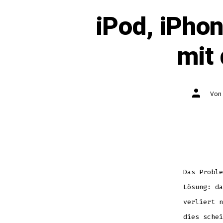
iPod, iPho
mit
Autor
Vo
des
Beitrag
Das Proble
Lösung: da
verliert n
dies schei